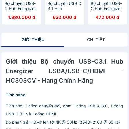
Bộ chuyển USB-
Bộ chuyển USB C
Bộ chuyển USB-
C Hub Energizer
3.1 Hub
C Hub Energizer
7in1- HC3MPGY4
Energizer
HC304A - 4USB-
1.980.000 đ
632.000 đ
472.000 đ
3USBA/1USB
A/1USB-C - Hàng
CHC304AC Hàng
chính hãng
chính hãng
GIỚI THIỆU
CHI TIẾT
Giới thiệu Bộ chuyển USB-C3.1 Hub
Energizer USBA/USB-C/HDMI -
HC303CV - Hàng Chính Hãng
Tính năng:
Tích hợp 3 cổng chuyển đổi, gồm 1 cổng USB-A 3.0, 1 cổng
USB-C 3.1 và 1 cổng HDMI
Độ phân giải HDMI: lên tới 4K @ 30Hz (3840x2160 @ 30Hz)