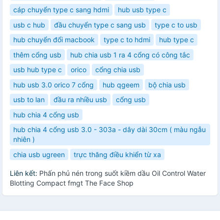
cáp chuyển type c sang hdmi
hub usb type c
usb c hub
đầu chuyển type c sang usb
type c to usb
hub chuyển đổi macbook
type c to hdmi
hub type c
thêm cổng usb
hub chia usb 1 ra 4 cổng có công tắc
usb hub type c
orico
cổng chia usb
hub usb 3.0 orico 7 cổng
hub qgeem
bộ chia usb
usb to lan
đầu ra nhiều usb
cổng usb
hub chia 4 cổng usb
hub chia 4 cổng usb 3.0 - 303a - dây dài 30cm ( màu ngẫu
nhiên )
chia usb ugreen
trực thăng điều khiển từ xa
Liên kết:
Phấn phủ nén trong suốt kiềm dầu Oil Control Water
Blotting Compact fmgt The Face Shop