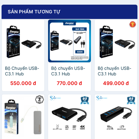
SẢN PHẨM TƯƠNG TỰ
Bộ Chuyển USB-
Bộ chuyển USB-
Bộ chuyển USB-
C3.1 Hub
C3.1 Hub
C3.1 Hub
Energizer
Energizer
Energizer 3USB-
550.000 đ
770.000 đ
499.000 đ
USBA/USB-
USBA/USB-
A/1USB-C -
C/HDMI -
C/HDMI -
HC304AC
HC303CV
HC303CV