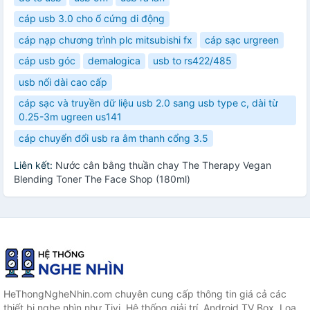
cáp usb 3.0 cho ổ cứng di động
cáp nạp chương trình plc mitsubishi fx
cáp sạc urgreen
cáp usb góc
demalogica
usb to rs422/485
usb nối dài cao cấp
cáp sạc và truyền dữ liệu usb 2.0 sang usb type c, dài từ
0.25-3m ugreen us141
cáp chuyển đổi usb ra âm thanh cổng 3.5
Liên kết:
Nước cân bằng thuần chay The Therapy Vegan
Blending Toner The Face Shop (180ml)
HeThongNgheNhin.com chuyên cung cấp thông tin giá cả các
thiết bị nghe nhìn như Tivi, Hệ thống giải trí, Android TV Box, Loa,