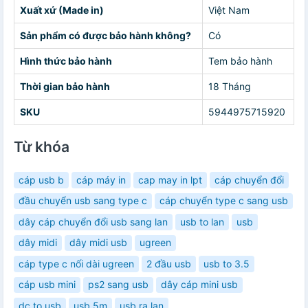
Xuất xứ (Made in)
Việt Nam
Sản phẩm có được bảo hành không?
Có
Hình thức bảo hành
Tem bảo hành
Thời gian bảo hành
18 Tháng
SKU
5944975715920
Từ khóa
cáp usb b
cáp máy in
cap may in lpt
cáp chuyển đổi
đầu chuyển usb sang type c
cáp chuyển type c sang usb
dây cáp chuyển đổi usb sang lan
usb to lan
usb
dây midi
dây midi usb
ugreen
cáp type c nối dài ugreen
2 đầu usb
usb to 3.5
cáp usb mini
ps2 sang usb
dây cáp mini usb
dc to usb
usb 5m
usb ra lan