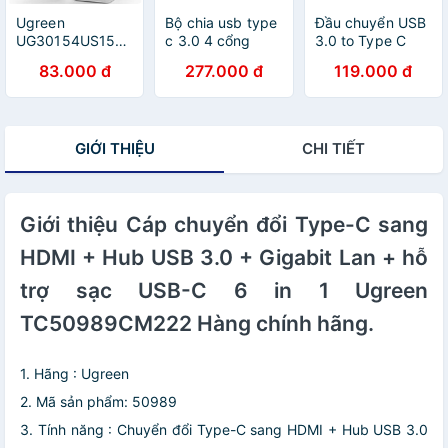
Ugreen
Bộ chia usb type
Đầu chuyển USB
UG30154US157TK
c 3.0 4 cổng
3.0 to Type C
Màu Trắng Đầu
Ugreen
(âm) Ugreen
83.000 đ
277.000 đ
119.000 đ
chuyển đổi TYPE
219OL70336CM
50533 - Hàng
C sang MICRO
Hàng chính hãng
chính hãng
USB vỏ nhựa
ABS - HÀNG
GIỚI THIỆU
CHI TIẾT
CHÍNH HÃNG
Giới thiệu Cáp chuyển đổi Type-C sang
HDMI + Hub USB 3.0 + Gigabit Lan + hỗ
trợ sạc USB-C 6 in 1 Ugreen
TC50989CM222 Hàng chính hãng.
1. Hãng : Ugreen
2. Mã sản phẩm: 50989
3. Tính năng : Chuyển đổi Type-C sang HDMI + Hub USB 3.0