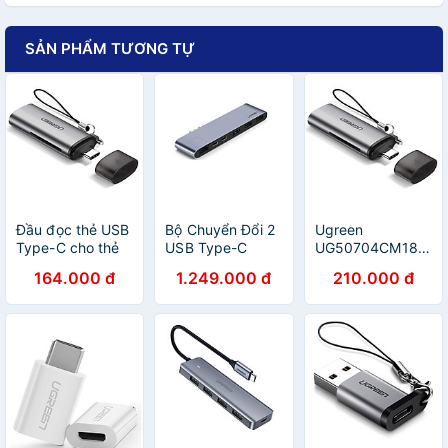
SẢN PHẨM TƯƠNG TỰ
Đầu đọc thẻ USB
Bộ Chuyển Đổi 2
Ugreen
Type-C cho thẻ
USB Type-C
UG50704CM184TK
nhớ 2 cổng Micro
Sang Hdmi +
Màu XámĐầu
164.000 đ
1.249.000 đ
210.000 đ
SD/SD và TF có
2*USB 3.0 Ports
đọc thẻ nhớ
hỗ trợ chức năng
+ Gigabit Lan +
TYPE C sang TF
OTG màu Xám
Type-C PD màu
+ SD + MICRO
Ugreen
Gray Ugreen
SD - HÀNG
TC50704CM184
TC50984CM218
CHÍNH HÃNG
Hàng chính hãng.
Hàng chính hãng.